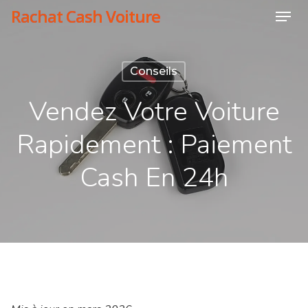
Skip
Rachat Cash Voiture
Menu
to
Close
main
Menu
Conseils
content
Vendez Votre Voiture
Rapidement : Paiement
Cash En 24h