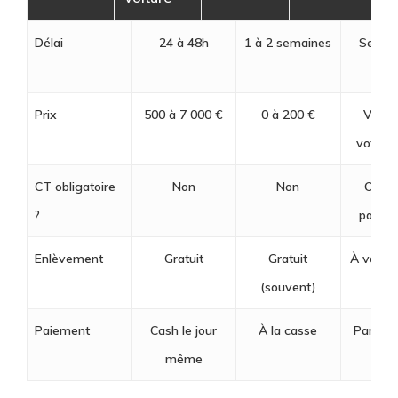
Délai
24 à 48h
1 à 2 semaines
Semai
mo
Prix
500 à 7 000 €
0 à 200 €
Variab
votre 
CT obligatoire
Non
Non
Oui (
?
particu
Enlèvement
Gratuit
Gratuit
À votre
(souvent)
Paiement
Cash le jour
À la casse
Par l’a
même