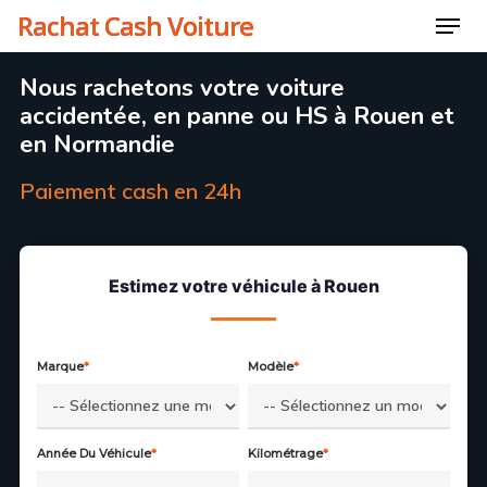
Skip
Rachat Cash Voiture
Menu
to
Close
Nous rachetons votre voiture
main
Menu
accidentée, en panne ou HS à Rouen et
content
en Normandie
Paiement cash en 24h
Estimez votre véhicule à Rouen
Marque
*
Modèle
*
Année Du Véhicule
*
Kilométrage
*