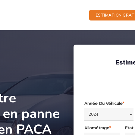
ESTIMATION GRAT
Estime
tre
Année Du Véhicule
*
, en panne
 en PACA
Kilométrage
*
Etat