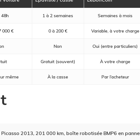
 48h
1 à 2 semaines
Semaines à mois
7 000 €
0 à 200 €
Variable, à votre charge
on
Non
Oui (entre particuliers)
tuit
Gratuit (souvent)
À votre charge
jour même
À la casse
Par l’acheteur
t
 Picasso 2013, 201 000 km, boîte robotisée BMP6 en panne