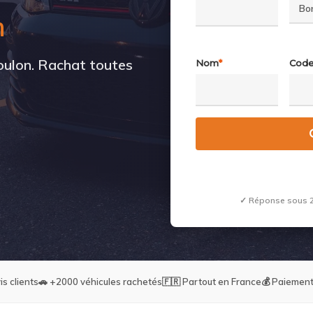
h
Toulon. Rachat toutes
Nom
*
Code
✓ Réponse sous 2
is clients
🚗 +2000 véhicules rachetés
🇫🇷 Partout en France
💰 Paiement