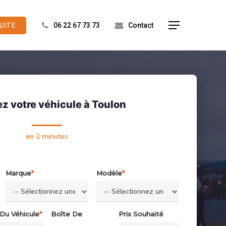
UITE
Menu
06 22 67 73 73
Contact
z votre véhicule à Toulon
en 2 minutes
Marque
*
Modèle
*
 Du Véhicule
*
Boîte De
Prix Souhaité