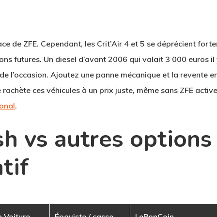
ace de ZFE
. Cependant, les Crit’Air 4 et 5 se déprécient fort
ions futures. Un diesel d’avant 2006 qui valait 3 000 euros il 
de l’occasion. Ajoutez une panne mécanique et la revente en
e
rachète ces véhicules à un prix juste, même sans ZFE activ
ional
.
h vs autres options 
tif
 Voiture
Épaviste / casse
LeBonCoin