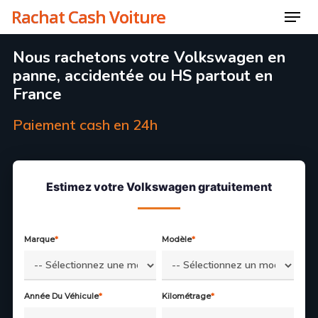
Skip
Rachat Cash Voiture
Menu
to
Close
Nous rachetons votre Volkswagen en
main
Menu
panne, accidentée ou HS partout en
content
France
Paiement cash en 24h
Estimez votre Volkswagen gratuitement
Marque
*
Modèle
*
Année Du Véhicule
*
Kilométrage
*