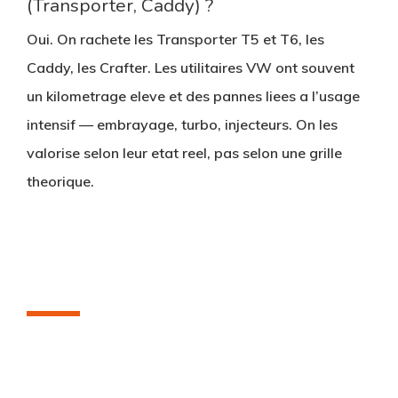
(Transporter, Caddy) ?
Oui. On rachete les Transporter T5 et T6, les
Caddy, les Crafter. Les utilitaires VW ont souvent
un kilometrage eleve et des pannes liees a l’usage
intensif — embrayage, turbo, injecteurs. On les
valorise selon leur etat reel, pas selon une grille
theorique.
Vendez votre Volkswagen
aujourd’hui
Estimation gratuite, enlèvement à domicile,
paiement cash immédiat.