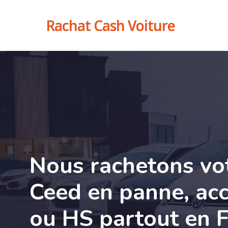
Skip
Rachat Cash Voiture
to
main
content
Nous rachetons vo
Ceed en panne, ac
ou HS partout en 