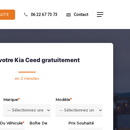
UITE
Menu
06 22 67 73 73
Contact
votre Kia Ceed gratuitement
en 2 minutes
Marque
*
Modèle
*
 Du Véhicule
*
Boîte De
Prix Souhaité