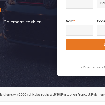
h
 — Paiement cash en
Nom
*
Code
✓ Réponse sous 2
is clients
🚗 +2000 véhicules rachetés
🇫🇷 Partout en France
💰 Paiement