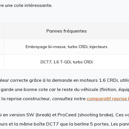
e une cote intéressante.
Pannes fréquentes
Embrayage bi-masse, turbo CRDi, injecteurs
DCT7, 1.6 T-GDi, turbo CRDi
leur correcte grâce à la demande en moteurs 1.6 CRDi, utili
arde une bonne cote car le reste du véhicule (finition, équi
la reprise constructeur, consultez notre
comparatif reprise 
si en version
SW
(break) et
ProCeed
(shooting brake). Ces v
rs et la même boîte DCT7 que la berline 5 portes. Les pann