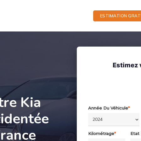
ESTIMATION GRAT
Estimez 
tre Kia
Année Du Véhicule
*
cidentée
France
Kilométrage
*
Etat