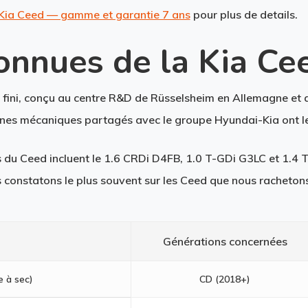
le Kia Ceed — gamme et garantie 7 ans
pour plus de details.
onnues de la Kia Ce
n fini, conçu au centre R&D de Rüsselsheim en Allemagne et
ganes mécaniques partagés avec le groupe Hyundai-Kia ont le
 du Ceed incluent le 1.6 CRDi D4FB, 1.0 T-GDi G3LC et 1.4 T
s constatons le plus souvent sur les Ceed que nous rachetons
Générations concernées
 à sec)
CD (2018+)